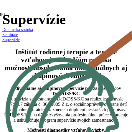
Supervízie
Domovská stránka
Semináre
Supervízie
Inštitút rodinnej terapie a terapie
vzťahovej väzby Vám ponúka
možnosti absolvovania individuálnych aj
skupinových supervízií
Individuálne aj skupinové supervízie pre zamestnancov
DeD/DSS/KC
Supervízia zamestnancov DeD/DSS/KC sa realizuje v zmysle
§47ods.7 zákona č. 305/2005 Z.z. o sociálnoprávnej ochrane detí
a o sociálnej kuratele a o zmene a doplnení neskorších predpisov.
DeD/DSS/KC na účely zvyšovania profesionálnej práce vypracuje
a uskutočňuje program supervízie svojich zamestnancov.
Možnosti diagnostiky vzťahovej väzby.