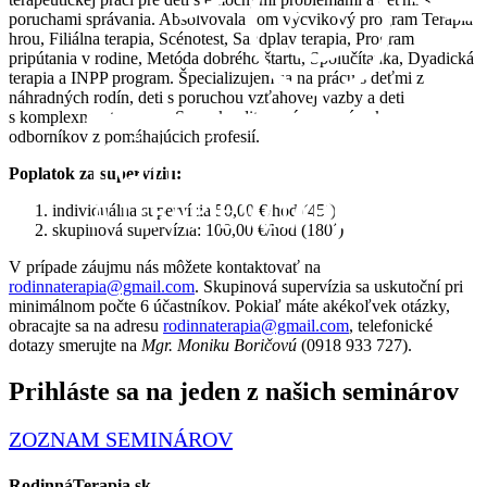
poruchami správania. Absolvovala som výcvikový program Terapia
hrou, Filiálna terapia, Scénotest, Sandplay terapia, Program
pripútania v rodine, Metóda dobrého štartu, Spolučítanka, Dyadická
terapia a INPP program. Špecializujem sa na prácu s deťmi z
náhradných rodín, deti s poruchou vzťahovej väzby a deti
s komplexnou traumou. Som akreditovaná supervízorka pre
odborníkov z pomáhajúcich profesií.
Poplatok za supervíziu:
individuálna supervízia 50,00 €/hod (45´)
skupinová supervízia: 100,00 €/hod (180´)
V prípade záujmu nás môžete kontaktovať na
rodinnaterapia@gmail.com
. Skupinová supervízia sa uskutoční pri
minimálnom počte 6 účastníkov. Pokiaľ máte akékoľvek otázky,
obracajte sa na adresu
rodinnaterapia@gmail.com
, telefonické
dotazy smerujte na
Mgr. Moniku Boričovú
(0918 933 727).
Prihláste sa na jeden z našich seminárov
ZOZNAM SEMINÁROV
RodinnáTerapia.sk