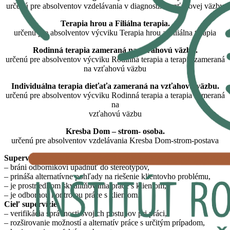
určenú pre absolventov vzdelávania v diagnostike vzťahovej väzby
Terapia hrou a Filiálna terapia.
určenú pre absolventov výcviku Terapia hrou a Filiálna terapia
Rodinná terapia zameraná na vzťahovú väzbu.
určenú pre absolventov výcviku Rodinná terapia a terapia zameraná
na vzťahovú väzbu
Individuálna terapia dieťaťa zameraná na vzťahovú väzbu.
určenú pre absolventov výcviku Rodinná terapia a terapia zameraná
na
vzťahovú väzbu
Kresba Dom – strom- osoba.
určenú pre absolventov vzdelávania Kresba Dom-strom-postava
Supervízia:
– bráni odborníkovi upadnúť do stereotypov,
– prináša alternatívne pohľady na riešenie klientovho problému,
– je prostriedkom skvalitňovania práce s klientom,
– je odbornou kontrolou práce s klientom.
Cieľ supervízie:
– verifikácia správnosti svojich postupov pri práci,
– rozširovanie možností a alternatív práce s určitým prípadom,