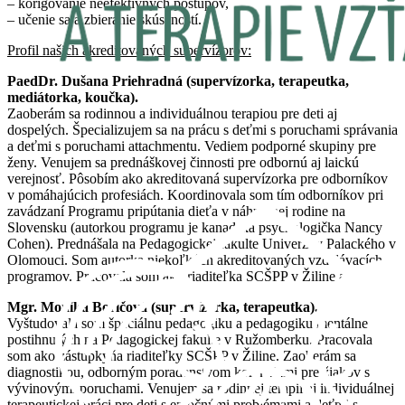
– korigovanie neefektívnych postupov,
– učenie sa a zbieranie skúseností.
Profil našich akreditovaných supervízorov:
PaedDr. Dušana Priehradná (supervízorka, terapeutka,
mediátorka, koučka).
Zaoberám sa rodinnou a individuálnou terapiou pre deti aj
dospelých. Špecializujem sa na prácu s deťmi s poruchami správania
a deťmi s poruchami attachmentu. Vediem podporné skupiny pre
ženy. Venujem sa prednáškovej činnosti pre odbornú aj laickú
verejnosť. Pôsobím ako akreditovaná supervízorka pre odborníkov
v pomáhajúcich profesiách. Koordinovala som tím odborníkov pri
zavádzaní Programu pripútania dieťa v náhradnej rodine na
Slovensku (autorkou programu je kanadská psychologička Nancy
Cohen). Prednášala na Pedagogickej fakulte Univerzity Palackého v
Olomouci. Som autorka niekoľkých akreditovaných vzdelávacích
programov. Pracovala som ako riaditeľka SCŠPP v Žiline a v Rajci.
Mgr. Monika Boričová (supervízorka, terapeutka).
Vyštudovala som špeciálnu pedagogiku a pedagogiku mentálne
postihnutých na Pedagogickej fakulte v Ružomberku. Pracovala
som ako zástupkyňa riaditeľky SCŠPP v Žiline. Zaoberám sa
diagnostikou, odborným poradenstvom korekciami pre žiakov s
vývinovými poruchami. Venujem sa rodinnej terapii aj individuálnej
terapeutickej práci pre deti s emočnými problémami a deťmi s