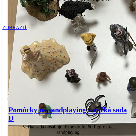
sandplaying
250,00 €
ZOBRAZIŤ
Pomôcky na sandplaying – veľká sada
D
Veľká sada obsahuje rôzne druhy 60 figúrok na
sandplaying