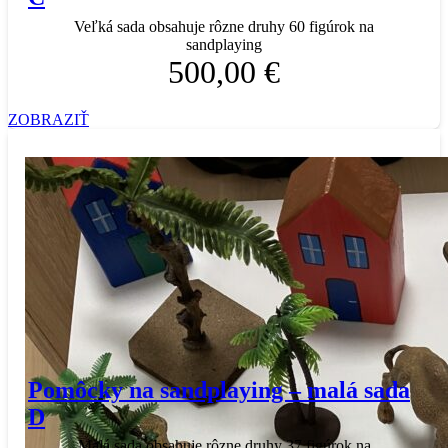
Veľká sada obsahuje rôzne druhy 60 figúrok na
sandplaying
500,00 €
ZOBRAZIŤ
Pomôcky na sandplaying – malá sada
D
Malá sada obsahuje rôzne druhy 37 figúrok na