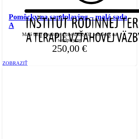
Pomôcky na sandplaying – malá sada
A
Malá sada obsahuje rôzne druhy 32 pomôcok na
sandplaying
250,00 €
ZOBRAZIŤ