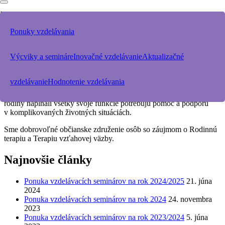
ZOBRAZENIE OBSAHU
Ponuky vzdelávania
Nemáte dostatočné povolenie na zobrazenie obsahu na tejto stránke.
Domovská stránka
Výcviky a semináre
Inovačné vzdelávanie
Aktualizačné
RodinnáTerapia.sk
vzdelávanie
Hodnotenie vzdelávania
Starostlivosť o rodinu je základným prvkom spoločnosti. Aby
rodiny napĺňali všetky svoje funkcie potrebujú pomoc a podporu
v komplikovaných životných situáciách.
Sme dobrovoľné občianske združenie osôb so záujmom o Rodinnú
terapiu a Terapiu vzťahovej väzby.
Najnovšie články
Ponuka vzdelávacích seminárov na rok 2024/2025
21. júna
2024
Ponuka vzdelávacích seminárov na rok 2024
24. novembra
2023
Ponuka vzdelávacích seminárov na rok 2023/2024
5. júna