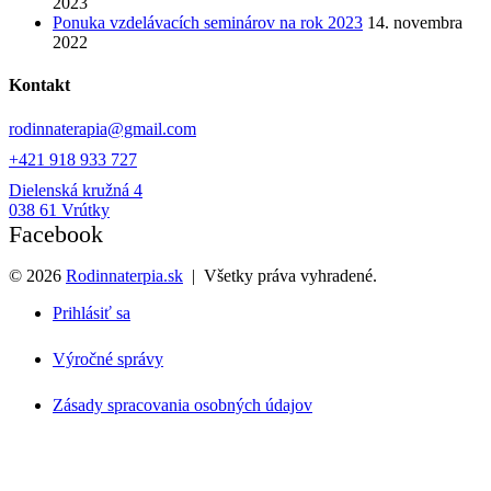
2023
Ponuka vzdelávacích seminárov na rok 2023
14. novembra
2022
Kontakt
rodinnaterapia@gmail.com
+421 918 933 727
Dielenská kružná 4
038 61 Vrútky
Facebook
©
2026
Rodinnaterpia.sk
| Všetky práva vyhradené.
Prihlásiť sa
Výročné správy
Zásady spracovania osobných údajov